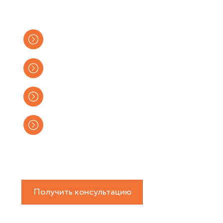
турбокомпрессоров
Собственный склад
Представитель JRONE
Современное оборудование
Гарантия 12 месяцев
Работаем по предварительной записи.
Получить консультацию