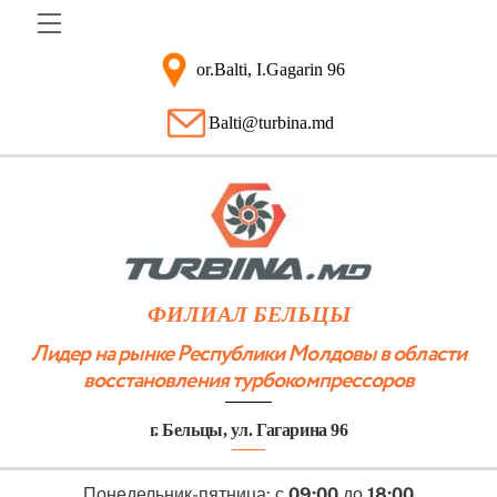
Skip
Menu
to
content
or.Balti, I.Gagarin 96
Balti@turbina.md
ФИЛИАЛ БЕЛЬЦЫ
Лидер на рынке Республики Молдовы в области
восстановления турбокомпрессоров
г. Бельцы, ул. Гагарина 96
Понедельник-пятница: с
09:00
до
18:00